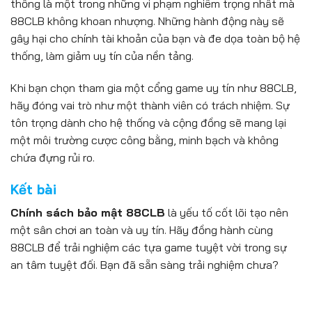
thống là một trong những vi phạm nghiêm trọng nhất mà
88CLB không khoan nhượng. Những hành động này sẽ
gây hại cho chính tài khoản của bạn và đe dọa toàn bộ hệ
thống, làm giảm uy tín của nền tảng.
Khi bạn chọn tham gia một cổng game uy tín như 88CLB,
hãy đóng vai trò như một thành viên có trách nhiệm. Sự
tôn trọng dành cho hệ thống và cộng đồng sẽ mang lại
một môi trường cược công bằng, minh bạch và không
chứa đựng rủi ro.
Kết bài
Chính sách bảo mật 88CLB
là yếu tố cốt lõi tạo nên
một sân chơi an toàn và uy tín. Hãy đồng hành cùng
88CLB để trải nghiệm các tựa game tuyệt vời trong sự
an tâm tuyệt đối. Bạn đã sẵn sàng trải nghiệm chưa?