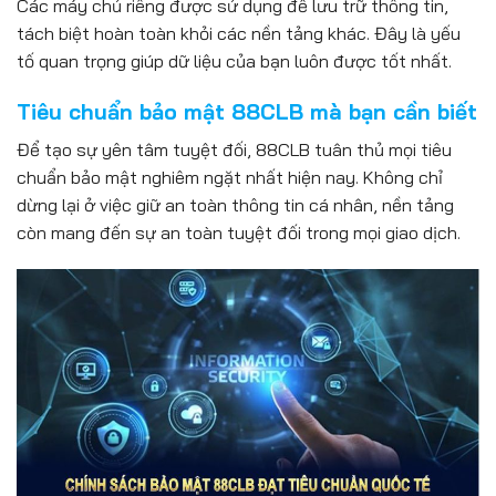
Các máy chủ riêng được sử dụng để lưu trữ thông tin,
tách biệt hoàn toàn khỏi các nền tảng khác. Đây là yếu
tố quan trọng giúp dữ liệu của bạn luôn được tốt nhất.
Tiêu chuẩn bảo mật 88CLB mà bạn cần biết
Để tạo sự yên tâm tuyệt đối, 88CLB tuân thủ mọi tiêu
chuẩn bảo mật nghiêm ngặt nhất hiện nay. Không chỉ
dừng lại ở việc giữ an toàn thông tin cá nhân, nền tảng
còn mang đến sự an toàn tuyệt đối trong mọi giao dịch.