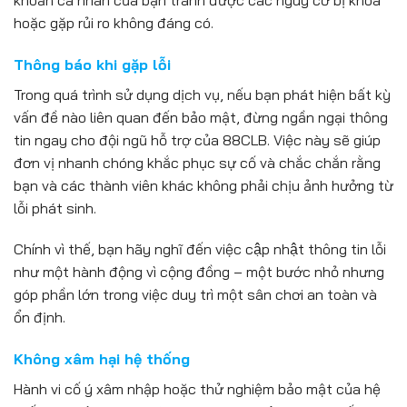
hoặc gặp rủi ro không đáng có.
Thông báo khi gặp lỗi
Trong quá trình sử dụng dịch vụ, nếu bạn phát hiện bất kỳ
vấn đề nào liên quan đến bảo mật, đừng ngần ngại thông
tin ngay cho đội ngũ hỗ trợ của 88CLB. Việc này sẽ giúp
đơn vị nhanh chóng khắc phục sự cố và chắc chắn rằng
bạn và các thành viên khác không phải chịu ảnh hưởng từ
lỗi phát sinh.
Chính vì thế, bạn hãy nghĩ đến việc cập nhật thông tin lỗi
như một hành động vì cộng đồng – một bước nhỏ nhưng
góp phần lớn trong việc duy trì một sân chơi an toàn và
ổn định.
Không xâm hại hệ thống
Hành vi cố ý xâm nhập hoặc thử nghiệm bảo mật của hệ