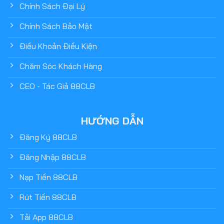
Chính Sách Đại Lý
Chính Sách Bảo Mật
Điều Khoản Điều Kiện
Chăm Sóc Khách Hàng
CEO - Tác Giả 88CLB
HƯỚNG DẪN
Đăng Ký 88CLB
Đăng Nhập 88CLB
Nạp Tiền 88CLB
Rút Tiền 88CLB
Tải App 88CLB