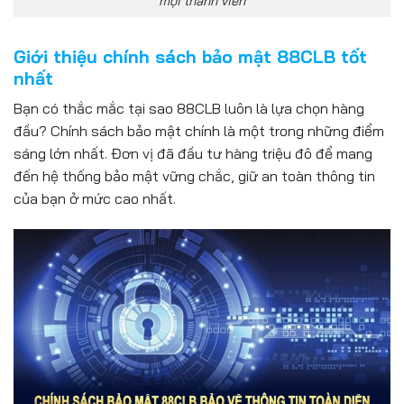
mọi thành viên
Giới thiệu chính sách bảo mật 88CLB tốt
nhất
Bạn có thắc mắc tại sao 88CLB luôn là lựa chọn hàng
đầu? Chính sách bảo mật chính là một trong những điểm
sáng lớn nhất. Đơn vị đã đầu tư hàng triệu đô để mang
đến hệ thống bảo mật vững chắc, giữ an toàn thông tin
của bạn ở mức cao nhất.