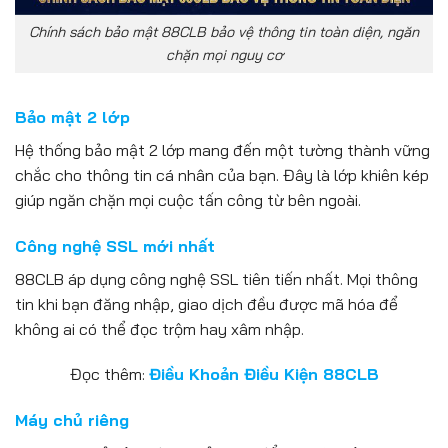
Chính sách bảo mật 88CLB bảo vệ thông tin toàn diện, ngăn
chặn mọi nguy cơ
Bảo mật 2 lớp
Hệ thống bảo mật 2 lớp mang đến một tường thành vững
chắc cho thông tin cá nhân của bạn. Đây là lớp khiên kép
giúp ngăn chặn mọi cuộc tấn công từ bên ngoài.
Công nghệ SSL mới nhất
88CLB áp dụng công nghệ SSL tiên tiến nhất. Mọi thông
tin khi bạn đăng nhập, giao dịch đều được mã hóa để
không ai có thể đọc trộm hay xâm nhập.
Đọc thêm:
Điều Khoản Điều Kiện 88CLB
Máy chủ riêng