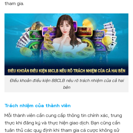
tham gia.
Điều khoản điều kiện 88CLB nêu rõ trách nhiệm của cả hai
bên
Trách nhiệm của thành viên
Mỗi thành viên cần cung cấp thông tin chính xác, trung
thực khi đăng ký và thực hiện giao dịch. Bạn cũng cần
tuân thủ các quy định khi tham gia cá cược không sử