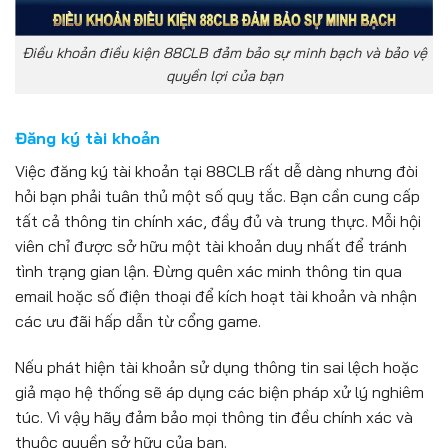
Điều khoản điều kiện 88CLB đảm bảo sự minh bạch và bảo vệ
quyền lợi của bạn
Đăng ký tài khoản
Việc đăng ký tài khoản tại 88CLB rất dễ dàng nhưng đòi
hỏi bạn phải tuân thủ một số quy tắc. Bạn cần cung cấp
tất cả thông tin chính xác, đầy đủ và trung thực. Mỗi hội
viên chỉ được sở hữu một tài khoản duy nhất để tránh
tình trạng gian lận. Đừng quên xác minh thông tin qua
email hoặc số điện thoại để kích hoạt tài khoản và nhận
các ưu đãi hấp dẫn từ cổng game.
Nếu phát hiện tài khoản sử dụng thông tin sai lệch hoặc
giả mạo hệ thống sẽ áp dụng các biện pháp xử lý nghiêm
túc. Vì vậy hãy đảm bảo mọi thông tin đều chính xác và
thuộc quyền sở hữu của bạn.