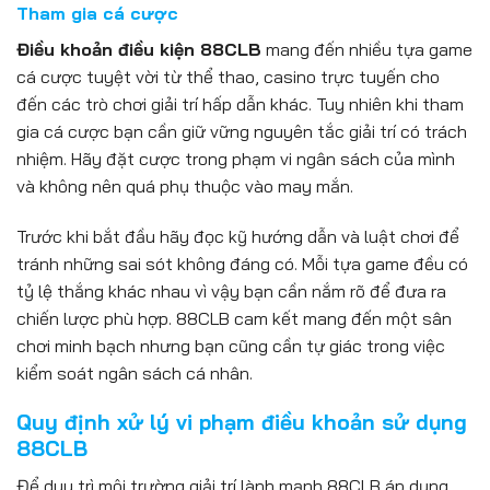
Tham gia cá cược
Điều khoản điều kiện 88CLB
mang đến nhiều tựa game
cá cược tuyệt vời từ thể thao, casino trực tuyến cho
đến các trò chơi giải trí hấp dẫn khác. Tuy nhiên khi tham
gia cá cược bạn cần giữ vững nguyên tắc giải trí có trách
nhiệm. Hãy đặt cược trong phạm vi ngân sách của mình
và không nên quá phụ thuộc vào may mắn.
Trước khi bắt đầu hãy đọc kỹ hướng dẫn và luật chơi để
tránh những sai sót không đáng có. Mỗi tựa game đều có
tỷ lệ thắng khác nhau vì vậy bạn cần nắm rõ để đưa ra
chiến lược phù hợp. 88CLB cam kết mang đến một sân
chơi minh bạch nhưng bạn cũng cần tự giác trong việc
kiểm soát ngân sách cá nhân.
Quy định xử lý vi phạm điều khoản sử dụng
88CLB
Để duy trì môi trường giải trí lành mạnh 88CLB áp dụng