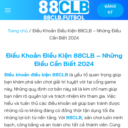
Bỏ
ĐĂNG
qua
KÝ
nội
dung
Trang chủ
/
Điều Khoản Điều Kiện 88CLB – Những Điều
Cần Biết 2024
Điều Khoản Điều Kiện 88CLB – Những
Điều Cần Biết 2024
Điều khoản điều kiện 88CLB
là yếu tố quan trọng giúp
bạn khám phá sân chơi giải trí tuyệt vời tại cổng game
này. Những quy định cơ bản này sẽ là kim chỉ nam giúp
bạn nắm rõ quyền lợi và trách nhiệm khi tham gia. Việc
hiểu và tuân thủ các điều khoản sẽ giúp bạn tránh được
những rủi ro không đáng có đồng thời tận dụng tối đa
những lợi ích từ nền tảng. Với
88CLB
, sân chơi luôn minh
bạch, công bằng và an toàn cho tất cả thành viên. Cùng