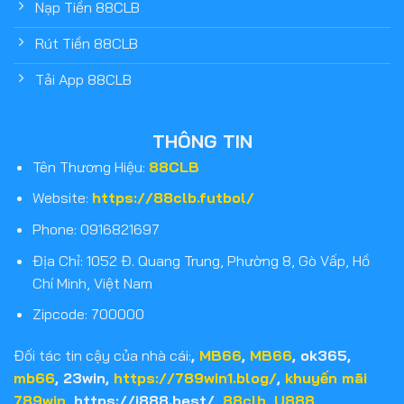
Nạp Tiền 88CLB
Rút Tiền 88CLB
Tải App 88CLB
THÔNG TIN
Tên Thương Hiệu:
88CLB
Website:
https://88clb.futbol/
Phone: 0916821697
Địa Chỉ: 1052 Đ. Quang Trung, Phường 8, Gò Vấp, Hồ
Chí Minh, Việt Nam
Zipcode: 700000
Đối tác tin cậy của nhà cái:
,
MB66
,
MB66
, ok365,
mb66
, 23win,
https://789win1.blog/
,
khuyến mãi
789win
, https://j888.best/,
88clb
,
U888
,