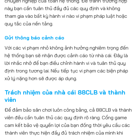
chuyên nghiệp của toàn hệ thống. Để tránh trường hợp
này bạn cần tuân thủ đầy đủ các quy định và không
tham gia vào bất kỳ hành vi nào vi phạm pháp luật hoặc
quy tắc của nền tảng.
Gửi thông báo cảnh cáo
Với các vi phạm nhỏ không ảnh hưởng nghiêm trọng đến
hệ thống bạn sẽ nhận được cảnh cáo từ nhà cái. Đây là
lời nhắc nhở để bạn điều chỉnh hành vi và tuân thủ quy
định trong tương lai. Nếu tiếp tục vi phạm các biện pháp
xử lý nặng hơn sẽ được áp dụng.
Trách nhiệm của nhà cái 88CLB và thành
viên
Để đảm bảo sân chơi luôn công bằng, cả 88CLB và thành
viên đều cần tuân thủ các quy định rõ ràng. Cổng game
cam kết bảo vệ quyền lợi của bạn đồng thời yêu cầu các
thành viên thực hiện đầy đủ trách nhiệm của mình khi