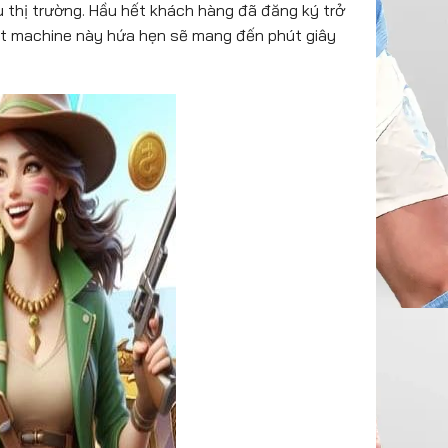
 thị trường. Hầu hết khách hàng đã đăng ký trở
 slot machine này hứa hẹn sẽ mang đến phút giây