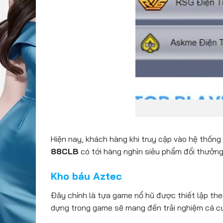
Hiện nay, khách hàng khi truy cập vào hệ thống
88CLB
có tới hàng nghìn siêu phẩm đổi thưởng
Kho báu Aztec
Đây chính là tựa game nổ hũ được thiết lập the
dựng trong game sẽ mang đến trải nghiệm cá c