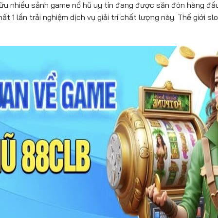
hữu nhiều sảnh game nổ hũ uy tín đang được săn đón hàng đầu
ất 1 lần trải nghiệm dịch vụ giải trí chất lượng này. Thế giới