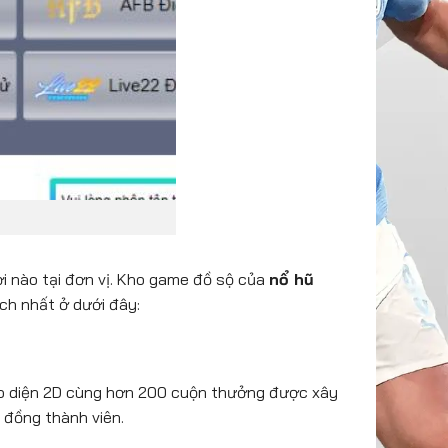
ơi nào tại đơn vị. Kho game đồ sộ của
nổ hũ
ch nhất ở dưới đây:
giao diện 2D cùng hơn 200 cuộn thưởng được xây
 đồng thành viên.