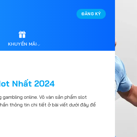
ĐĂNG KÝ
KHUYẾN MÃI
ot Nhất 2024
 gambling online. Vô vàn sản phẩm slot
 thông tin chi tiết ở bài viết dưới đây để