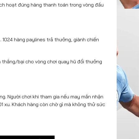
kích hoạt đúng hàng thanh toán trong vòng đấu
. 1024 hàng paylines trả thưởng, giành chiến
nh thắng/bại cho vòng chơi quay hũ đổi thưởng
ng. Người chơi khi tham gia nếu may mắn nhận
101 xu. Khách hàng còn chờ gì mà không thử sức